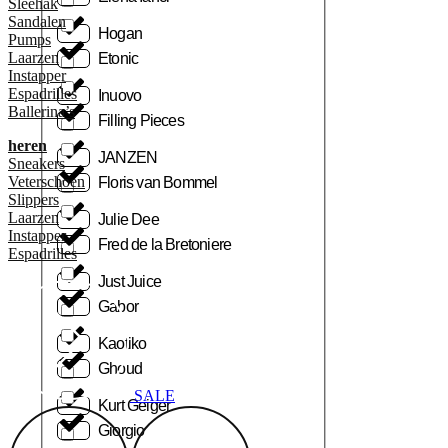
Sleehak
Sandalen
Hogan
Pumps
Laarzen
Etonic
Instapper
Espadrilles
Inuovo
Ballerina’s
Filling Pieces
heren
JANZEN
Sneakers
Veterschoen
Floris van Bommel
Slippers
Laarzen
Julie Dee
Instapper
Fred de la Bretoniere
Espadrilles
Just Juice
Gabor
Kaotiko
Ghoud
SALE
Kurt Geiger
Giorgio