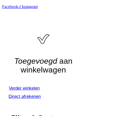
Facebook-f
Instagram
Algemene voorwaarden
•
Privacyverklaring
• Copyright
snufenshoe © 2025 • Website door Walk Digital
Toegevoegd
aan
winkelwagen
Verder winkelen
Direct afrekenen