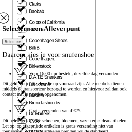
Clarks
Baobab
Colors of California
Selecteer een Afleverpunt
Bibi Lou
Copenhagen Shoes
Selecteer
Billi B.
Daarom kies je voor snufenshoe
Copenhagen.
Birkenstock
Voor 16:00 uur besteld, dezelfde dag verzonden
D.A.T.E Sneakers
Dit geldt voor artikelen die op voorraad zijn. Alle meubels dienen
Blackstone
middels de transporteur bezorgd te worden en hiervoor zal dan ook
contact met je worden opgenomen.
Diadora
Bronx fashion bv
Gratis verzenden vanaf €75
Dr. Martens
Dit beleid geldt voor schoenen, bloemen, vazen en cadeauartikelen.
C968
Let op: op afgeprijsde artikelen is gratis verzending niet van
toepassing. Voor deze artikelen brengen wij de standaard
DWRS