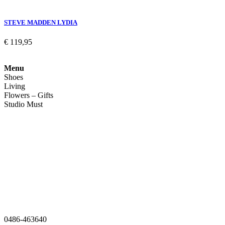
STEVE MADDEN LYDIA
€
119,95
Menu
Shoes
Living
Flowers – Gifts
Studio Must
Veelgestelde vragen
Over ons
Contact
0486-463640