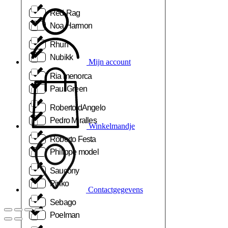
Red-Rag
Noa Harmon
Rhun
Nubikk
Mijn account
Ria menorca
Paul Green
Roberto dAngelo
Pedro Miralles
Winkelmandje
Roberto Festa
Philippe model
Saucony
Pinko
Contactgegevens
Sebago
Poelman