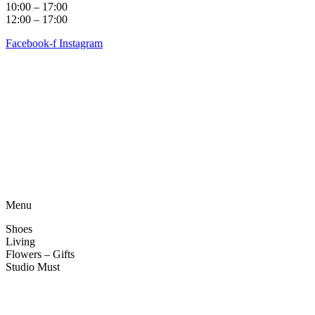
10:00 – 17:00
12:00 – 17:00
Facebook-f
Instagram
Algemene voorwaarden
•
Privacyverklaring
• Copyright
snufenshoe © 2025 • Website door Walk Digital
Menu
Shoes
Living
Flowers – Gifts
Studio Must
Veelgestelde vragen
Over ons
Contact