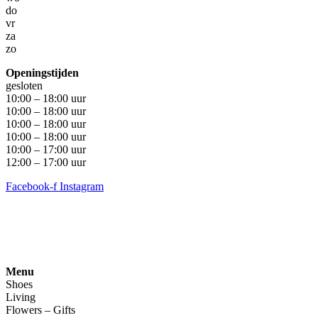
do
vr
za
zo
Openingstijden
gesloten
10:00 – 18:00 uur
10:00 – 18:00 uur
10:00 – 18:00 uur
10:00 – 18:00 uur
10:00 – 17:00 uur
12:00 – 17:00 uur
Facebook-f
Instagram
Algemene voorwaarden
•
Privacyverklaring
• Copyright
snufenshoe © 2025 • Website door Walk Digital
Menu
Shoes
Living
Flowers – Gifts