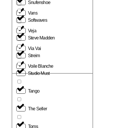
Snufenshoe
Vans
Softwaves
Veja
Steve Madden
Via Vai
Streim
Voile Blanche
Studio Must
Tango
The Seller
Toms