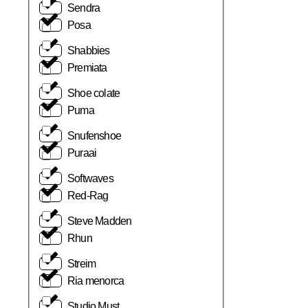
Sendra
Posa
Shabbies
Premiata
Shoe colate
Puma
Snufenshoe
Puraai
Softwaves
Red-Rag
Steve Madden
Rhun
Streim
Ria menorca
Studio Must