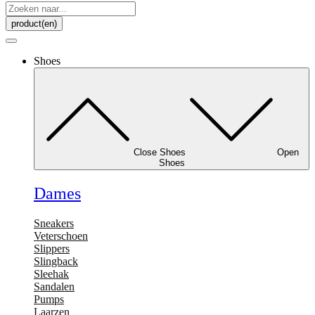
Search
...
product(en)
Shoes
Close Shoes
Open
Shoes
Dames
Sneakers
Veterschoen
Slippers
Slingback
Sleehak
Sandalen
Pumps
Laarzen