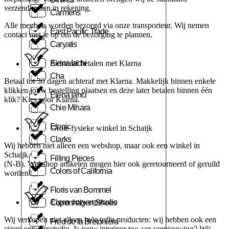
verzendkosten in rekening.
Carmens
Alle meubels worden bezorgd via onze transporteur. Wij nemen
East Pacific Trade
contact met je op om de bezorging te plannen.
Caryatis
Elena Iachi
Achteraf betalen met Klarna
Cha
Betaal tot 30 dagen achteraf met Klarna. Makkelijk binnen enkele
klikken jouw bestelling plaatsen en deze later betalen binnen één
Elena Ianci
klik? Kies voor Klarna.
Chie Mihara
Etonic
Grote fysieke winkel in Schaijk
Clarks
Wij hebben niet alleen een webshop, maar ook een winkel in
Schaijk
Filling Pieces
(N-B). Webshop artikelen mogen hier ook geretourneerd of geruild
Colors of California
worden!
Floris van Bommel
Eigen ontwerpstudio
Copenhagen Shoes
Wij verkopen niet alleen hele toffe producten: wij hebben ook een
Fred de la Bretoniere
eigen ontwerpstudio. Is jouw interieur toe aan vernieuwing? Wij