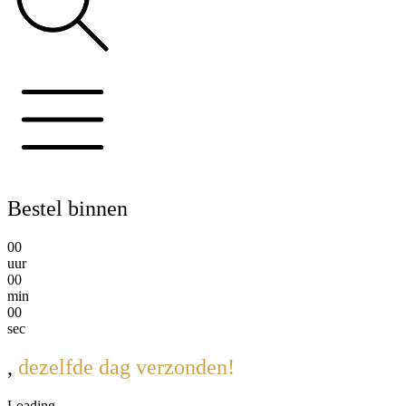
Bestel binnen
0
0
uur
0
0
min
0
0
sec
,
dezelfde dag verzonden!
Loading...