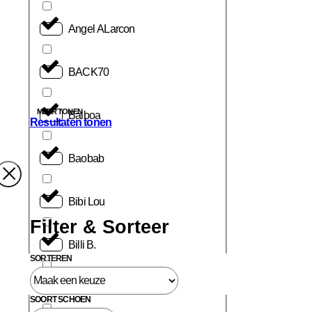
Angel ALarcon
BACK70
MEER TONEN
Balboa
Resultaten tonen
Baobab
Bibi Lou
Filter & Sorteer
Billi B.
SORTEREN
Birkenstock
SOORT SCHOEN