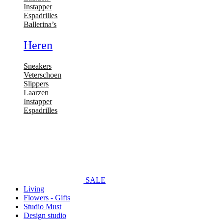
Instapper
Espadrilles
Ballerina’s
Heren
Sneakers
Veterschoen
Slippers
Laarzen
Instapper
Espadrilles
SALE
Living
Flowers - Gifts
Studio Must
Design studio