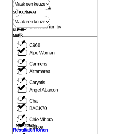
Blackstone
SCHOENMAAT
Bronx fashion bv
KLEUR
MERK
C968
Alpe Woman
Carmens
Altramarea
Caryatis
Angel ALarcon
Cha
BACK70
Chie Mihara
MEER TONEN
Balboa
Resultaten tonen