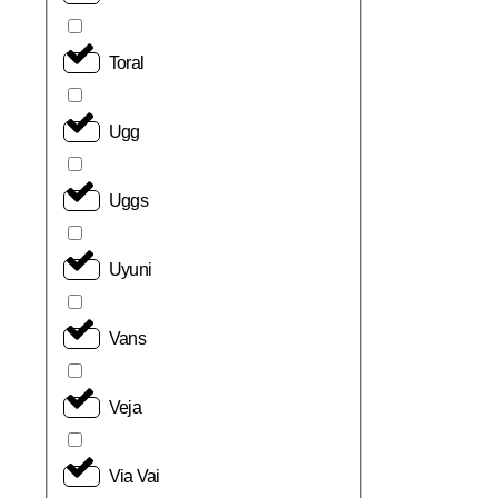
Toral
Ugg
Uggs
Uyuni
Vans
Veja
Via Vai