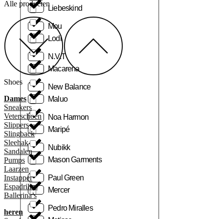
Alle producten
Liebeskind
Mou
Lodi
N.V.T
Macarena
Shoes
New Balance
Dames
Maluo
Sneakers
Veterschoen
Noa Harmon
Slippers
Maripé
Slingback
Sleehak
Nubikk
Sandalen
Mason Garments
Pumps
Laarzen
Paul Green
Instapper
Espadrilles
Mercer
Ballerina’s
Pedro Miralles
heren