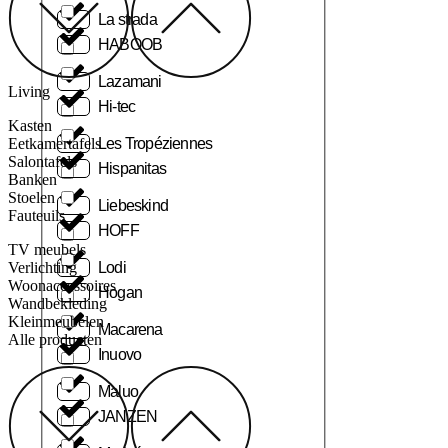
La strada
HABOOB
Lazamani
Living
Hi-tec
Kasten
Les Tropéziennes
Eetkamertafels
Salontafels
Hispanitas
Banken
Stoelen
Liebeskind
Fauteuils
HOFF
TV meubels
Lodi
Verlichting
Woonaccessoires
Hogan
Wandbekleding
Kleinmeubelen
Macarena
Alle producten
Inuovo
Maluo
JANZEN