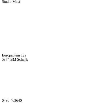
Studio Must
Veelgestelde vragen
Over ons
Contact
Europaplein 12a
5374 BM Schaijk
0486-463640