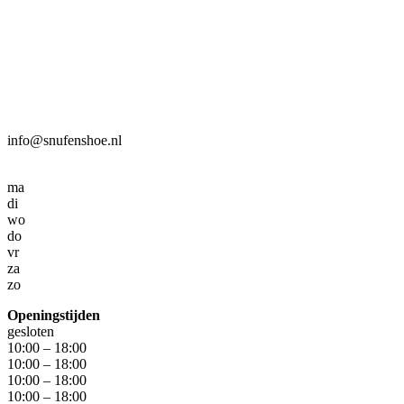
info@snufenshoe.nl
ma
di
wo
do
vr
za
zo
Openingstijden
gesloten
10:00 – 18:00
10:00 – 18:00
10:00 – 18:00
10:00 – 18:00