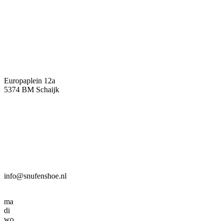
Europaplein 12a
5374 BM Schaijk
info@snufenshoe.nl
ma
di
wo