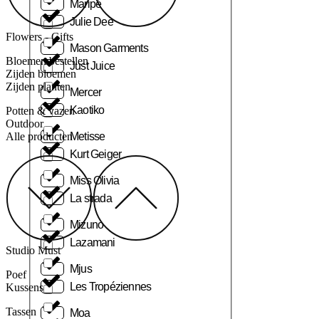
Maripé
Julie Dee
Flowers - Gifts
Mason Garments
Bloemen bestellen
Just Juice
Zijden bloemen
Zijden planten
Mercer
Kaotiko
Potten & vazen
Outdoor
Metisse
Alle producten
Kurt Geiger
Miss Olivia
La strada
Mizuno
Lazamani
Studio Must
Mjus
Poef
Les Tropéziennes
Kussens
Tassen
Moa