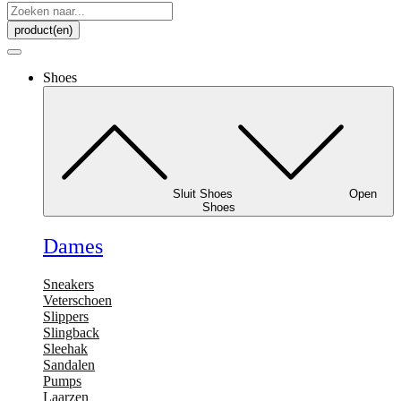
Search
...
product(en)
Shoes
Sluit Shoes
Open
Shoes
Dames
Sneakers
Veterschoen
Slippers
Slingback
Sleehak
Sandalen
Pumps
Laarzen