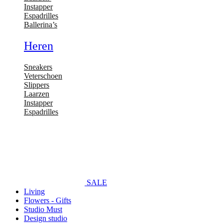
Instapper
Espadrilles
Ballerina’s
Heren
Sneakers
Veterschoen
Slippers
Laarzen
Instapper
Espadrilles
SALE
Living
Flowers - Gifts
Studio Must
Design studio