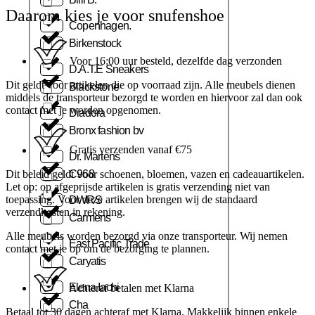
Daarom kies je voor snufenshoe
Copenhagen.
Birkenstock
Voor 16:00 uur besteld, dezelfde dag verzonden
D.A.T.E Sneakers
Dit geldt voor artikelen die op voorraad zijn. Alle meubels dienen
Blackstone
middels de transporteur bezorgd te worden en hiervoor zal dan ook
contact met je worden opgenomen.
Diadora
Bronx fashion bv
Gratis verzenden vanaf €75
Dr. Martens
Dit beleid geldt voor schoenen, bloemen, vazen en cadeauartikelen.
C968
Let op: op afgeprijsde artikelen is gratis verzending niet van
toepassing. Voor deze artikelen brengen wij de standaard
DWRS
verzendkosten in rekening.
Carmens
Alle meubels worden bezorgd via onze transporteur. Wij nemen
East Pacific Trade
contact met je op om de bezorging te plannen.
Caryatis
Elena Iachi
Achteraf betalen met Klarna
Cha
Betaal tot 30 dagen achteraf met Klarna. Makkelijk binnen enkele