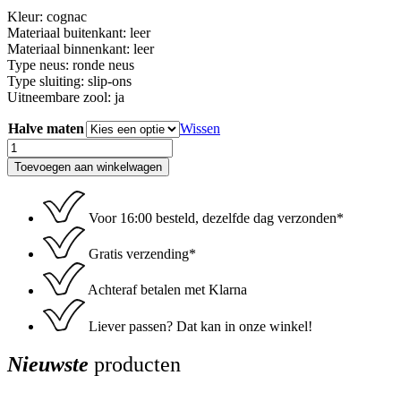
€ 139,95.
€ 83,97.
Kleur: cognac
Materiaal buitenkant: leer
Materiaal binnenkant: leer
Type neus: ronde neus
Type sluiting: slip-ons
Uitneembare zool: ja
Halve maten
Wissen
HISPANITAS
HV264865
Toevoegen aan winkelwagen
aantal
Voor 16:00 besteld, dezelfde dag verzonden*
Gratis verzending*
Achteraf betalen met Klarna
Liever passen? Dat kan in onze winkel!
Nieuwste
producten