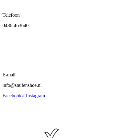
Telefoon
0486-463640
E-mail
info@snufenshoe.nl
Facebook-f
Instagram
Algemene voorwaarden
•
Privacyverklaring
• Copyright
snufenshoe © 2025 • Website door Walk Digital