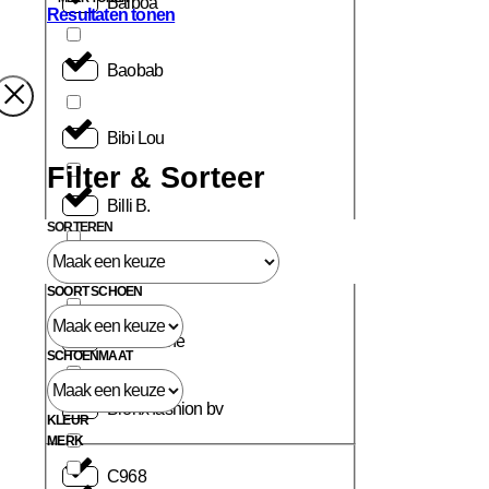
Balboa
Resultaten tonen
Baobab
Bibi Lou
Filter & Sorteer
Billi B.
SORTEREN
Birkenstock
SOORT SCHOEN
Blackstone
SCHOENMAAT
Bronx fashion bv
KLEUR
MERK
C968