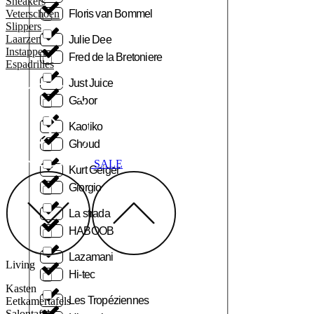
Sneakers
Veterschoen
Floris van Bommel
Slippers
Laarzen
Julie Dee
Instapper
Fred de la Bretoniere
Espadrilles
Just Juice
Gabor
Kaotiko
Ghoud
SALE
Kurt Geiger
Giorgio
La strada
HABOOB
Lazamani
Living
Hi-tec
Kasten
Les Tropéziennes
Eetkamertafels
Salontafels