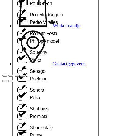
Paul Green
Roberto dAngelo
Pedro Miralles
Winkelmandje
Roberto Festa
Philippe model
Saucony
Pinko
Contactgegevens
Sebago
Poelman
Sendra
Posa
Shabbies
Premiata
Shoe colate
Puma