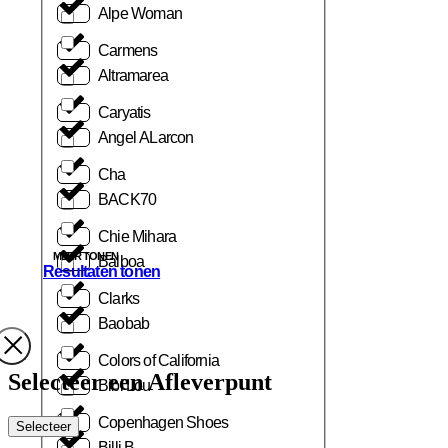
Alpe Woman
Carmens
Altramarea
Caryatis
Angel ALarcon
Cha
BACK70
Chie Mihara
MEER TONEN
Balboa
Resultaten tonen
Clarks
Baobab
Colors of California
Selecteer een Afleverpunt
Bibi Lou
Copenhagen Shoes
Selecteer
Billi B.