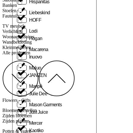
Hispanitas
Banken
Stoelen
Liebeskind
Fauteuils
HOFF
TV meubels
Lodi
Verlichting
Woonaccessoires
Hogan
Wandbekleding
Kleinmeubelen
Macarena
Alle producten
Inuovo
Maluo
JANZEN
Maripé
Julie Dee
Flowers - Gifts
Mason Garments
Bloemen bestellen
Just Juice
Zijden bloemen
Zijden planten
Mercer
Kaotiko
Potten & vazen