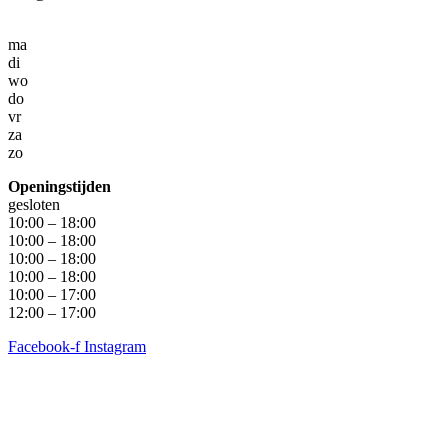
ma
di
wo
do
vr
za
zo
Openingstijden
gesloten
10:00 – 18:00
10:00 – 18:00
10:00 – 18:00
10:00 – 18:00
10:00 – 17:00
12:00 – 17:00
Facebook-f
Instagram
Algemene voorwaarden
•
Privacyverklaring
• Copyright
snufenshoe © 2025 • Website door Walk Digital