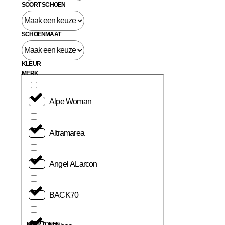
SOORT SCHOEN
SCHOENMAAT
KLEUR
MERK
Alpe Woman
Altramarea
Angel ALarcon
BACK70
MEER TONEN