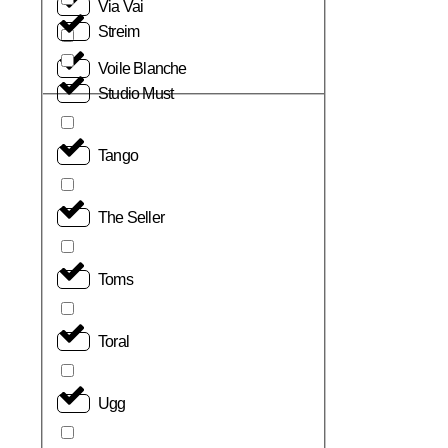
Via Vai
Streim
Voile Blanche
Studio Must
Tango
The Seller
Toms
Toral
Ugg