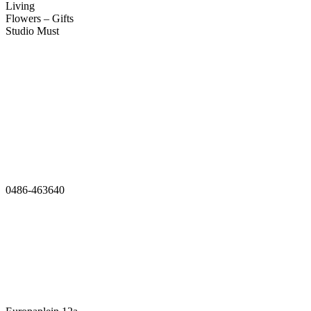
Living
Flowers – Gifts
Studio Must
Veelgestelde vragen
Over ons
Contact
0486-463640