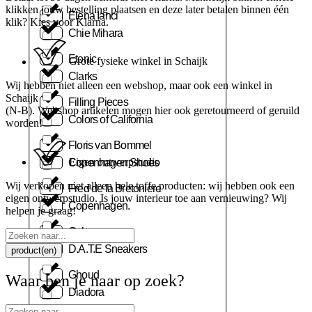
klikken jouw bestelling plaatsen en deze later betalen binnen één
Elena Ianci
klik? Kies voor Klarna.
Chie Mihara
Etonic
Grote fysieke winkel in Schaijk
Clarks
Wij hebben niet alleen een webshop, maar ook een winkel in
Schaijk
Filling Pieces
(N-B). Webshop artikelen mogen hier ook geretourneerd of geruild
Colors of California
worden!
Floris van Bommel
Eigen ontwerpstudio
Copenhagen Shoes
Wij verkopen niet alleen hele toffe producten: wij hebben ook een
Fred de la Bretoniere
eigen ontwerpstudio. Is jouw interieur toe aan vernieuwing? Wij
Copenhagen.
helpen je graag!
Gabor
Search
...
D.A.T.E Sneakers
product(en)
Ghoud
Waar ben je naar op zoek?
Diadora
Search