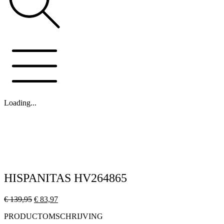
Loading...
HISPANITAS HV264865
Oorspronkelijke
Huidige
€
139,95
€
83,97
prijs
prijs
PRODUCTOMSCHRIJVING
was:
is: