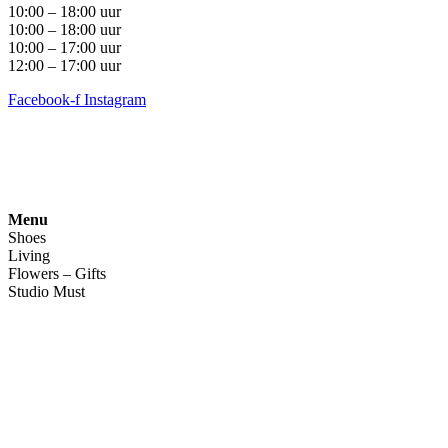
10:00 – 18:00 uur
10:00 – 18:00 uur
10:00 – 17:00 uur
12:00 – 17:00 uur
Facebook-f
Instagram
Algemene voorwaarden
•
Privacyverklaring
• Copyright
snufenshoe © 2025 • Website door Walk Digital
Menu
Shoes
Living
Flowers – Gifts
Studio Must
Veelgestelde vragen
Over ons
Contact