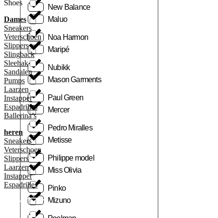
Shoes
New Balance
Dames
Maluo
Sneakers
Veterschoen
Noa Harmon
Slippers
Maripé
Slingback
Sleehak
Nubikk
Sandalen
Mason Garments
Pumps
Laarzen
Paul Green
Instapper
Espadrilles
Mercer
Ballerina’s
Pedro Miralles
heren
Metisse
Sneakers
Veterschoen
Philippe model
Slippers
Laarzen
Miss Olivia
Instapper
Espadrilles
Pinko
Mizuno