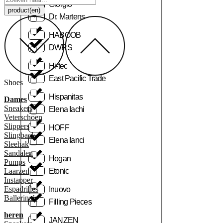
Giorgio
...
product(en)
Dr. Martens
HABOOB
DWRS
Hi-tec
East Pacific Trade
Shoes
Hispanitas
Dames
Sneakers
Elena Iachi
Veterschoen
Slippers
HOFF
Slingback
Elena Ianci
Sleehak
Sandalen
Hogan
Pumps
Laarzen
Etonic
Instapper
Espadrilles
Inuovo
Ballerina’s
Filling Pieces
heren
JANZEN