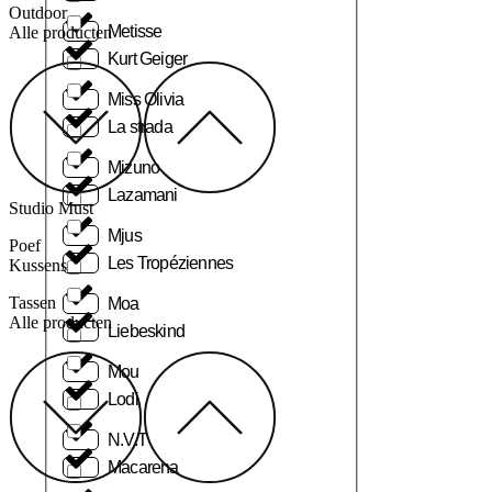
Outdoor
Metisse
Alle producten
Kurt Geiger
Miss Olivia
La strada
Mizuno
Lazamani
Studio Must
Mjus
Poef
Les Tropéziennes
Kussens
Tassen
Moa
Alle producten
Liebeskind
Mou
Lodi
N.V.T
Macarena