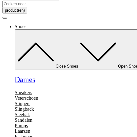
Search
...
product(en)
Shoes
Close Shoes
Open Sho
Dames
Sneakers
Veterschoen
Slippers
Slingback
Sleehak
Sandalen
Pumps
Laarzen
Instapper