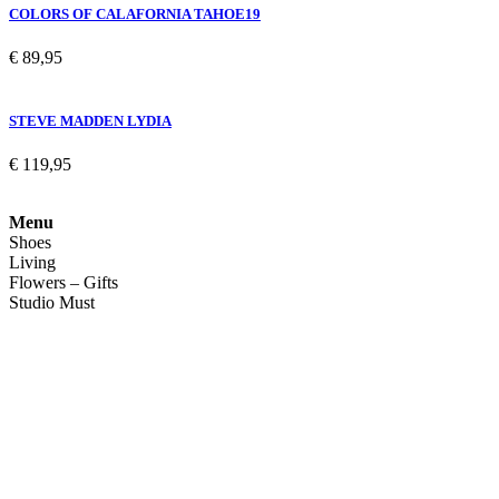
COLORS OF CALAFORNIA TAHOE19
€
89,95
STEVE MADDEN LYDIA
€
119,95
Menu
Shoes
Living
Flowers – Gifts
Studio Must
Veelgestelde vragen
Over ons
Contact