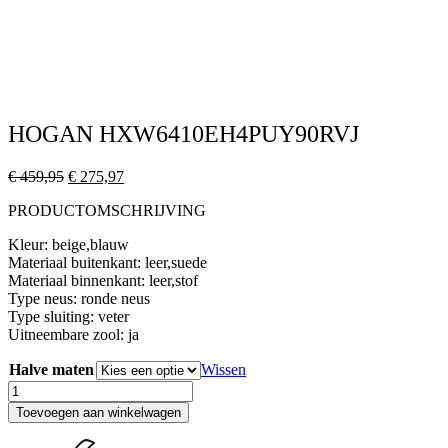
HOGAN HXW6410EH4PUY90RVJ
Oorspronkelijke
Huidige
€
459,95
€
275,97
prijs
prijs
PRODUCTOMSCHRIJVING
was:
is:
€ 459,95.
€ 275,97.
Kleur: beige,blauw
Materiaal buitenkant: leer,suede
Materiaal binnenkant: leer,stof
Type neus: ronde neus
Type sluiting: veter
Uitneembare zool: ja
Halve maten
Wissen
HOGAN
HXW6410EH4PUY90RVJ
Toevoegen aan winkelwagen
aantal