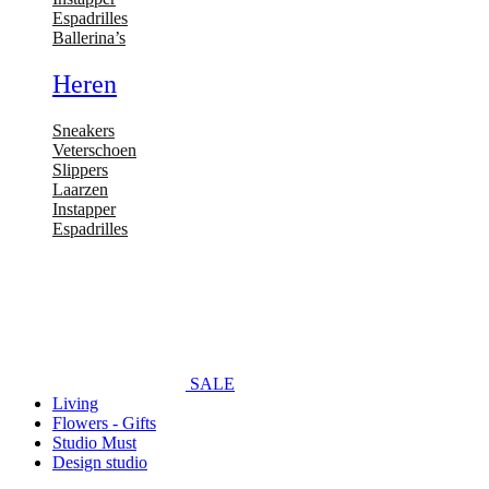
Espadrilles
Ballerina’s
Heren
Sneakers
Veterschoen
Slippers
Laarzen
Instapper
Espadrilles
SALE
Living
Flowers - Gifts
Studio Must
Design studio