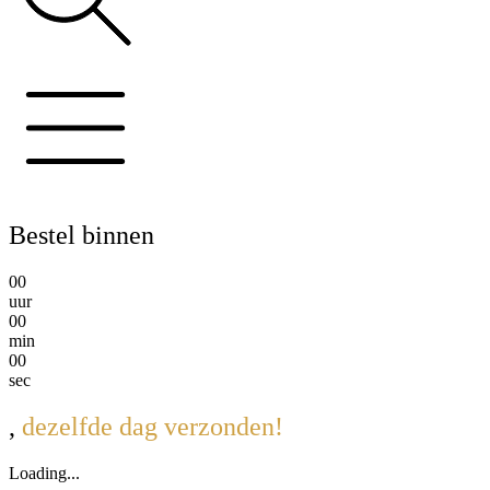
Bestel binnen
0
0
uur
0
0
min
0
0
sec
,
dezelfde dag verzonden!
Loading...