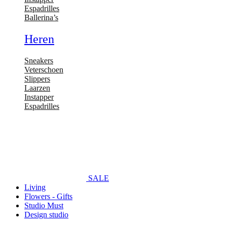
Espadrilles
Ballerina’s
Heren
Sneakers
Veterschoen
Slippers
Laarzen
Instapper
Espadrilles
SALE
Living
Flowers - Gifts
Studio Must
Design studio