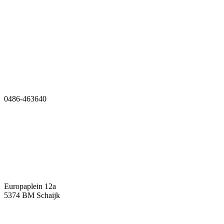
Over ons
Contact
0486-463640
Europaplein 12a
5374 BM Schaijk