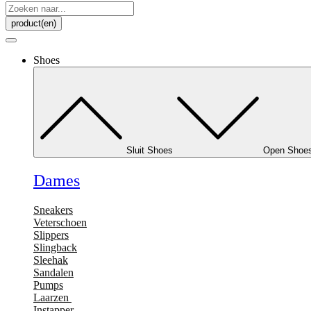
Search
...
product(en)
Shoes
Sluit Shoes
Open Shoe
Dames
Sneakers
Veterschoen
Slippers
Slingback
Sleehak
Sandalen
Pumps
Laarzen
Instapper