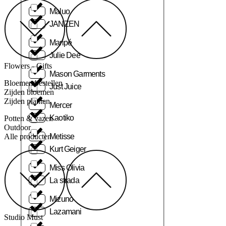
Maluo
JANZEN
Maripé
Julie Dee
Flowers - Gifts
Mason Garments
Bloemen bestellen
Just Juice
Zijden bloemen
Zijden planten
Mercer
Kaotiko
Potten & vazen
Outdoor
Metisse
Alle producten
Kurt Geiger
Miss Olivia
La strada
Mizuno
Lazamani
Studio Must