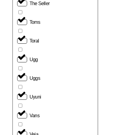
The Seller
Toms
Toral
Ugg
Uggs
Uyuni
Vans
Veja