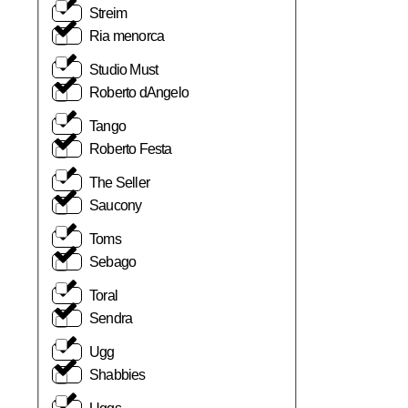
Streim
Ria menorca
Studio Must
Roberto dAngelo
Tango
Roberto Festa
The Seller
Saucony
Toms
Sebago
Toral
Sendra
Ugg
Shabbies