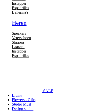
Instapper
Espadrilles
Ballerina’s
Heren
Sneakers
Veterschoen
Slippers
Laarzen
Instapper
Espadrilles
SALE
Living
Flowers - Gifts
Studio Must
Design studio