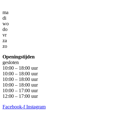
ma
di
wo
do
vr
za
zo
Openingstijden
gesloten
10:00 – 18:00 uur
10:00 – 18:00 uur
10:00 – 18:00 uur
10:00 – 18:00 uur
10:00 – 17:00 uur
12:00 – 17:00 uur
Facebook-f
Instagram
Algemene voorwaarden
•
Privacyverklaring
• Copyright
snufenshoe © 2025 • Website door Walk Digital