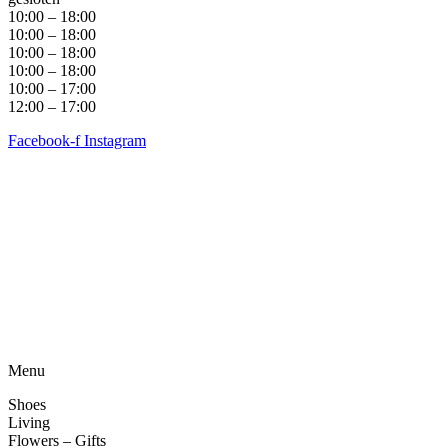
10:00 – 18:00
10:00 – 18:00
10:00 – 18:00
10:00 – 18:00
10:00 – 17:00
12:00 – 17:00
Facebook-f
Instagram
Algemene voorwaarden
•
Privacyverklaring
• Copyright
snufenshoe © 2025 • Website door Walk Digital
Menu
Shoes
Living
Flowers – Gifts