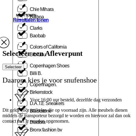
Chie Mihara
MEER TONEN
Balboa
Resultaten tonen
Clarks
Baobab
Colors of California
Selecteer een Afleverpunt
Bibi Lou
Copenhagen Shoes
Selecteer
Billi B.
Daarom kies je voor snufenshoe
Copenhagen.
Birkenstock
Voor 16:00 uur besteld, dezelfde dag verzonden
D.A.T.E Sneakers
Dit geldt voor artikelen die op voorraad zijn. Alle meubels dienen
Blackstone
middels de transporteur bezorgd te worden en hiervoor zal dan ook
contact met je worden opgenomen.
Diadora
Bronx fashion bv