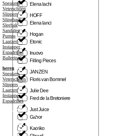
Sneakers
Elena Iachi
Veterschoen
Slippers
HOFF
Slingback
Elena Ianci
Sleehak
Sandalen
Hogan
Pumps
Laarzen
Etonic
Instapper
Espadrilles
Inuovo
Ballerina’s
Filling Pieces
heren
JANZEN
Sneakers
Veterschoen
Floris van Bommel
Slippers
Laarzen
Julie Dee
Instapper
Fred de la Bretoniere
Espadrilles
Just Juice
Gabor
Kaotiko
Ghoud