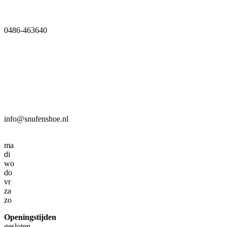
0486-463640
info@snufenshoe.nl
ma
di
wo
do
vr
za
zo
Openingstijden
gesloten