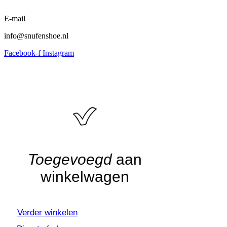
E-mail
info@snufenshoe.nl
Facebook-f
Instagram
Algemene voorwaarden
•
Privacyverklaring
• Copyright
snufenshoe © 2025 • Website door Walk Digital
Toegevoegd
aan
winkelwagen
Verder winkelen