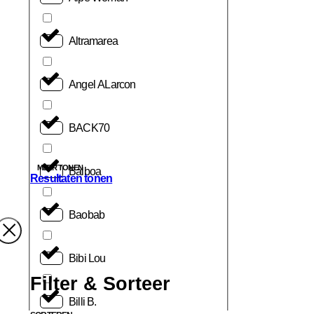
Altramarea
Angel ALarcon
BACK70
MEER TONEN
Balboa
Resultaten tonen
Baobab
Bibi Lou
Filter & Sorteer
Billi B.