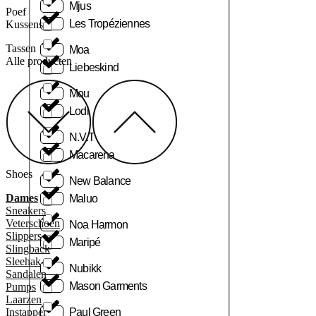
Mjus
Poef
Les Tropéziennes
Kussens
Tassen
Moa
Alle producten
Liebeskind
Mou
Lodi
N.V.T
Macarena
Shoes
New Balance
Dames
Maluo
Sneakers
Veterschoen
Noa Harmon
Slippers
Maripé
Slingback
Sleehak
Nubikk
Sandalen
Mason Garments
Pumps
Laarzen
Paul Green
Instapper