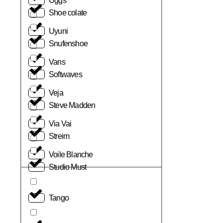
Uggs
Shoe colate
Uyuni
Snufenshoe
Vans
Softwaves
Veja
Steve Madden
Via Vai
Streim
Voile Blanche
Studio Must
Tango