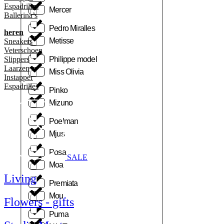
Espadrilles
Mercer
Ballerina’s
Pedro Miralles
heren
Metisse
Sneakers
Veterschoen
Philippe model
Slippers
Laarzen
Miss Olivia
Instapper
Espadrilles
Pinko
Mizuno
Poelman
Mjus
Posa
SALE
Moa
Living
Premiata
Mou
Flowers - gifts
Puma