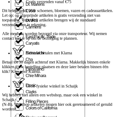
Gratis verzenden vanaf €75
Dr. Martens
Dit beleid geldt voor schoenen, bloemen, vazen en cadeauartikelen.
C968
Let op: op afgeprijsde artikelen is gratis verzending niet van
toepassing. Voor deze artikelen brengen wij de standaard
DWRS
verzendkosten in rekening.
Carmens
Alle meubels worden bezorgd via onze transporteur. Wij nemen
East Pacific Trade
contact met je op om de bezorging te plannen.
Caryatis
Elena Iachi
Achteraf betalen met Klarna
Cha
Betaal tot 30 dagen achteraf met Klarna. Makkelijk binnen enkele
klikken jouw bestelling plaatsen en deze later betalen binnen één
Elena Ianci
klik? Kies voor Klarna.
Chie Mihara
Etonic
Grote fysieke winkel in Schaijk
Clarks
Wij hebben niet alleen een webshop, maar ook een winkel in
Schaijk
Filling Pieces
(N-B). Webshop artikelen mogen hier ook geretourneerd of geruild
Colors of California
worden!