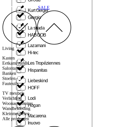
SALE
Kurt Geiger
Giorgio
La strada
HABOOB
Lazamani
Living
Hi-tec
Kasten
Les Tropéziennes
Eetkamertafels
Salontafels
Hispanitas
Banken
Stoelen
Liebeskind
Fauteuils
HOFF
TV meubels
Lodi
Verlichting
Woonaccessoires
Hogan
Wandbekleding
Kleinmeubelen
Macarena
Alle producten
Inuovo