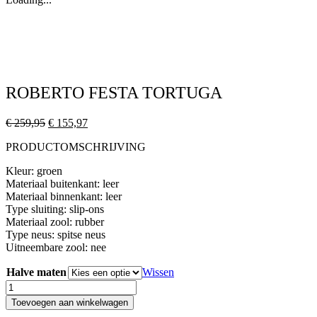
ROBERTO FESTA TORTUGA
Oorspronkelijke
Huidige
€
259,95
€
155,97
prijs
prijs
PRODUCTOMSCHRIJVING
was:
is:
€ 259,95.
€ 155,97.
Kleur: groen
Materiaal buitenkant: leer
Materiaal binnenkant: leer
Type sluiting: slip-ons
Materiaal zool: rubber
Type neus: spitse neus
Uitneembare zool: nee
Halve maten
Wissen
ROBERTO
FESTA
Toevoegen aan winkelwagen
TORTUGA