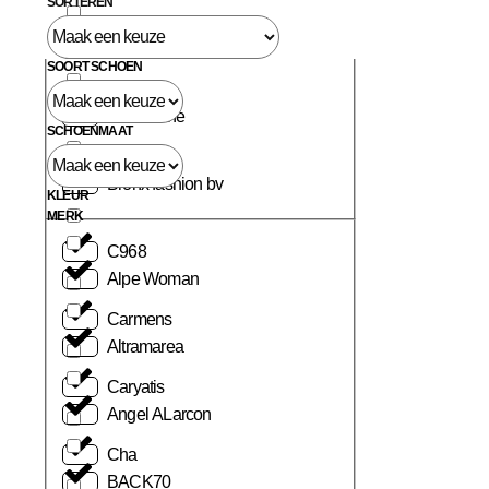
SORTEREN
Birkenstock
SOORT SCHOEN
Blackstone
SCHOENMAAT
Bronx fashion bv
KLEUR
MERK
C968
Alpe Woman
Carmens
Altramarea
Caryatis
Angel ALarcon
Cha
BACK70