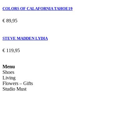
COLORS OF CALAFORNIA TAHOE19
€
89,95
STEVE MADDEN LYDIA
€
119,95
Menu
Shoes
Living
Flowers – Gifts
Studio Must
Veelgestelde vragen
Over ons
Contact