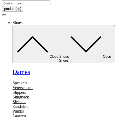
Search
...
product(en)
Shoes
Close Shoes
Open
Shoes
Dames
Sneakers
Veterschoen
Slippers
Slingback
Sleehak
Sandalen
Pumps
Laarzen