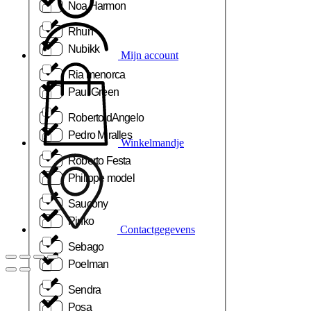
Noa Harmon
Rhun
Nubikk
Mijn account
Ria menorca
Paul Green
Roberto dAngelo
Pedro Miralles
Winkelmandje
Roberto Festa
Philippe model
Saucony
Pinko
Contactgegevens
Sebago
Poelman
Sendra
Posa