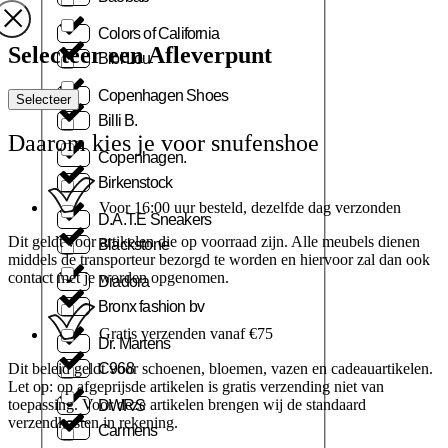
Colors of California
Selecteer een Afleverpunt
Bibi Lou
Copenhagen Shoes
Selecteer
Billi B.
Daarom kies je voor snufenshoe
Copenhagen.
Birkenstock
Voor 16:00 uur besteld, dezelfde dag verzonden
D.A.T.E Sneakers
Dit geldt voor artikelen die op voorraad zijn. Alle meubels dienen
Blackstone
middels de transporteur bezorgd te worden en hiervoor zal dan ook
contact met je worden opgenomen.
Diadora
Bronx fashion bv
Gratis verzenden vanaf €75
Dr. Martens
Dit beleid geldt voor schoenen, bloemen, vazen en cadeauartikelen.
C968
Let op: op afgeprijsde artikelen is gratis verzending niet van
toepassing. Voor deze artikelen brengen wij de standaard
DWRS
verzendkosten in rekening.
Carmens