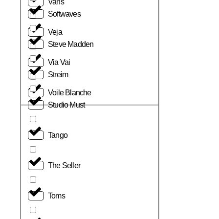
Vans
Softwaves
Veja
Steve Madden
Via Vai
Streim
Voile Blanche
Studio Must
Tango
The Seller
Toms