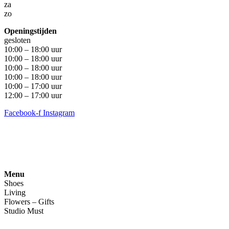
za
zo
Openingstijden
gesloten
10:00 – 18:00 uur
10:00 – 18:00 uur
10:00 – 18:00 uur
10:00 – 18:00 uur
10:00 – 17:00 uur
12:00 – 17:00 uur
Facebook-f
Instagram
Algemene voorwaarden
•
Privacyverklaring
• Copyright
snufenshoe © 2025 • Website door Walk Digital
Menu
Shoes
Living
Flowers – Gifts
Studio Must
Veelgestelde vragen