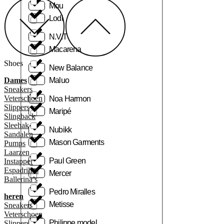
Mou
Lodi
N.V.T
Macarena
Shoes
New Balance
Dames
Maluo
Sneakers
Veterschoen
Noa Harmon
Slippers
Maripé
Slingback
Sleehak
Nubikk
Sandalen
Mason Garments
Pumps
Laarzen
Paul Green
Instapper
Espadrilles
Mercer
Ballerina’s
Pedro Miralles
heren
Metisse
Sneakers
Veterschoen
Philippe model
Slippers