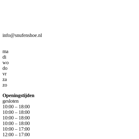
info@snufenshoe.nl
ma
di
wo
do
vr
za
zo
Openingstijden
gesloten
10:00 – 18:00
10:00 – 18:00
10:00 – 18:00
10:00 – 18:00
10:00 – 17:00
12:00 – 17:00