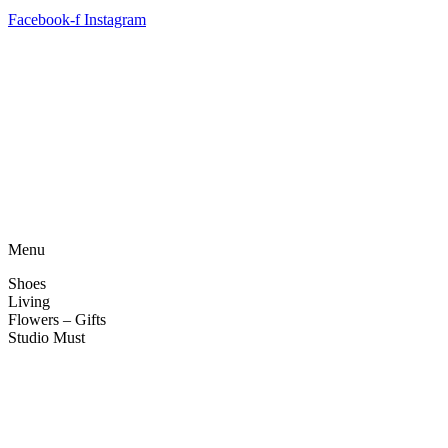
Facebook-f
Instagram
Algemene voorwaarden
•
Privacyverklaring
• Copyright
snufenshoe © 2025 • Website door Walk Digital
Menu
Shoes
Living
Flowers – Gifts
Studio Must
Veelgestelde vragen
Over ons
Contact