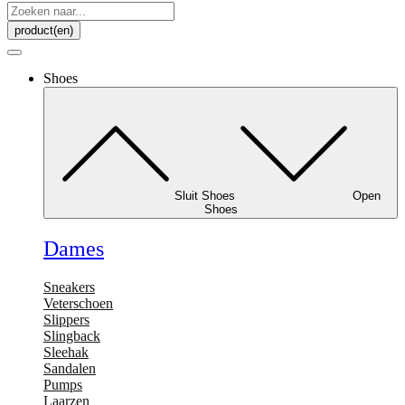
Search
...
product(en)
Shoes
Sluit Shoes
Open
Shoes
Dames
Sneakers
Veterschoen
Slippers
Slingback
Sleehak
Sandalen
Pumps
Laarzen