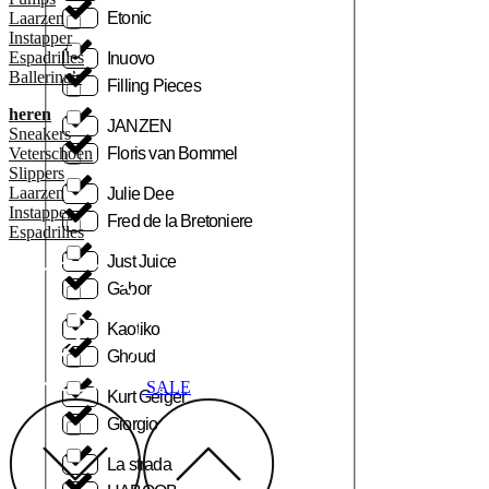
Laarzen
Etonic
Instapper
Espadrilles
Inuovo
Ballerina’s
Filling Pieces
heren
JANZEN
Sneakers
Veterschoen
Floris van Bommel
Slippers
Laarzen
Julie Dee
Instapper
Fred de la Bretoniere
Espadrilles
Just Juice
Gabor
Kaotiko
Ghoud
SALE
Kurt Geiger
Giorgio
La strada