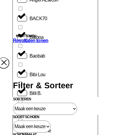
BACK70
MEER TONEN
Balboa
Resultaten tonen
Baobab
Bibi Lou
Filter & Sorteer
Billi B.
SORTEREN
Birkenstock
SOORT SCHOEN
Blackstone
SCHOENMAAT