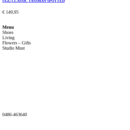
UGG CLASSIC TASSMAN SPOTTED
€
149,95
Menu
Shoes
Living
Flowers – Gifts
Studio Must
Veelgestelde vragen
Over ons
Contact
0486-463640