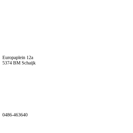
Over ons
Contact
Europaplein 12a
5374 BM Schaijk
0486-463640