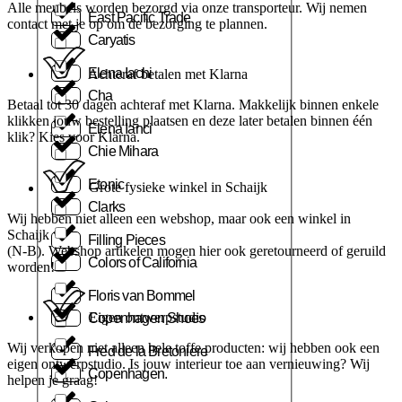
Alle meubels worden bezorgd via onze transporteur. Wij nemen
East Pacific Trade
contact met je op om de bezorging te plannen.
Caryatis
Elena Iachi
Achteraf betalen met Klarna
Cha
Betaal tot 30 dagen achteraf met Klarna. Makkelijk binnen enkele
klikken jouw bestelling plaatsen en deze later betalen binnen één
Elena Ianci
klik? Kies voor Klarna.
Chie Mihara
Etonic
Grote fysieke winkel in Schaijk
Clarks
Wij hebben niet alleen een webshop, maar ook een winkel in
Schaijk
Filling Pieces
(N-B). Webshop artikelen mogen hier ook geretourneerd of geruild
Colors of California
worden!
Floris van Bommel
Eigen ontwerpstudio
Copenhagen Shoes
Wij verkopen niet alleen hele toffe producten: wij hebben ook een
Fred de la Bretoniere
eigen ontwerpstudio. Is jouw interieur toe aan vernieuwing? Wij
Copenhagen.
helpen je graag!