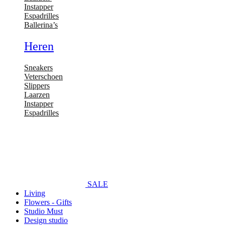
Instapper
Espadrilles
Ballerina’s
Heren
Sneakers
Veterschoen
Slippers
Laarzen
Instapper
Espadrilles
SALE
Living
Flowers - Gifts
Studio Must
Design studio