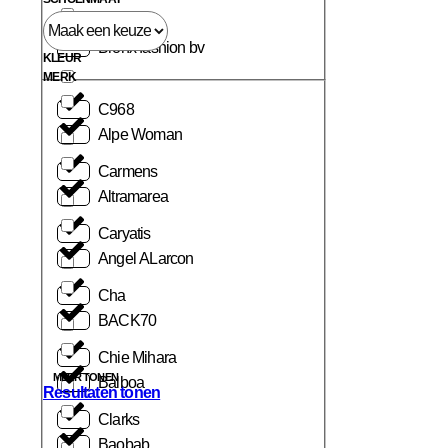
Bronx fashion bv
KLEUR
MERK
C968
Alpe Woman
Carmens
Altramarea
Caryatis
Angel ALarcon
Cha
BACK70
Chie Mihara
MEER TONEN
Balboa
Resultaten tonen
Clarks
Baobab