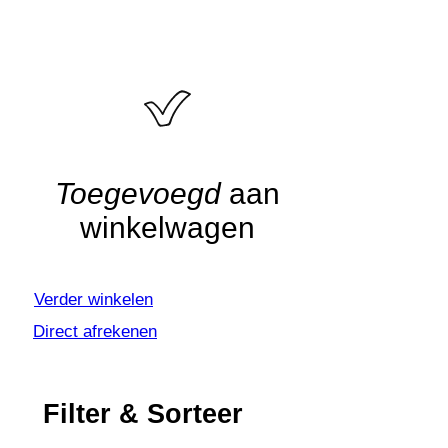
Algemene voorwaarden
•
Privacyverklaring
• Copyright
snufenshoe © 2025 • Website door Walk Digital
Toegevoegd
aan
winkelwagen
Verder winkelen
Direct afrekenen
Filter & Sorteer