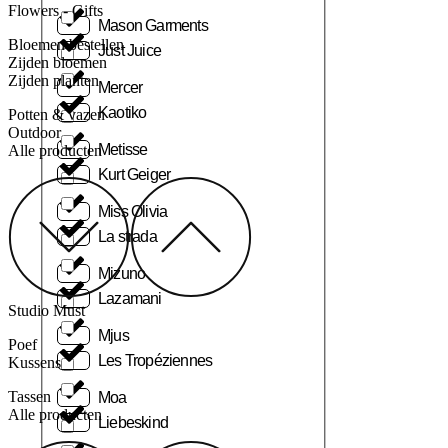
Flowers - Gifts
Mason Garments
Bloemen bestellen
Just Juice
Zijden bloemen
Zijden planten
Mercer
Kaotiko
Potten & vazen
Outdoor
Metisse
Alle producten
Kurt Geiger
Miss Olivia
La strada
Mizuno
Lazamani
Studio Must
Mjus
Poef
Les Tropéziennes
Kussens
Tassen
Moa
Alle producten
Liebeskind