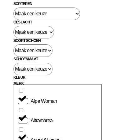
SORTEREN
GESLACHT
SOORT SCHOEN
SCHOENMAAT
KLEUR
MERK
Alpe Woman
Altramarea
Angel ALarcon