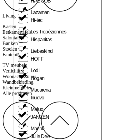
HABOOB
Lazamani
Living
Hi-tec
Kasten
Les Tropéziennes
Eetkamertafels
Salontafels
Hispanitas
Banken
Stoelen
Liebeskind
Fauteuils
HOFF
TV meubels
Lodi
Verlichting
Woonaccessoires
Hogan
Wandbekleding
Kleinmeubelen
Macarena
Alle producten
Inuovo
Maluo
JANZEN
Maripé
Julie Dee