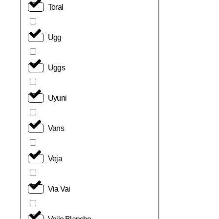
Toral
Ugg
Uggs
Uyuni
Vans
Veja
Via Vai