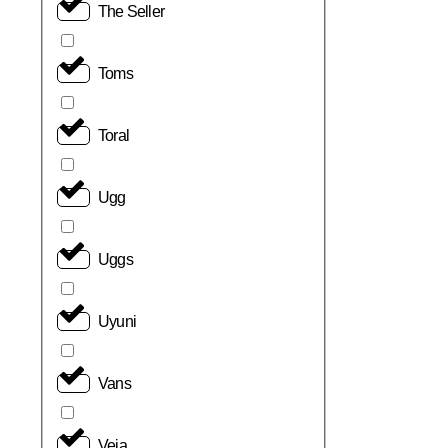
The Seller
Toms
Toral
Ugg
Uggs
Uyuni
Vans
Veja