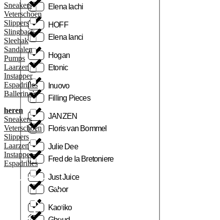
Sneakers
Elena Iachi
Veterschoen
Slippers
HOFF
Slingback
Elena Ianci
Sleehak
Sandalen
Hogan
Pumps
Laarzen
Etonic
Instapper
Espadrilles
Inuovo
Ballerina’s
Filling Pieces
heren
JANZEN
Sneakers
Veterschoen
Floris van Bommel
Slippers
Laarzen
Julie Dee
Instapper
Fred de la Bretoniere
Espadrilles
Just Juice
Gabor
Kaotiko
Ghoud