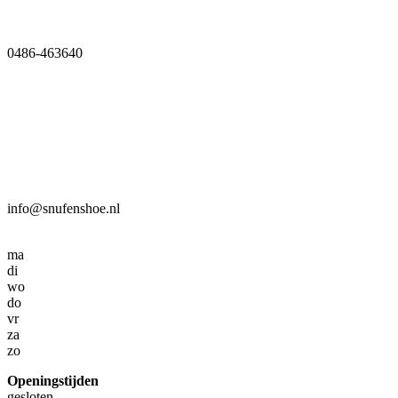
0486-463640
info@snufenshoe.nl
ma
di
wo
do
vr
za
zo
Openingstijden
gesloten