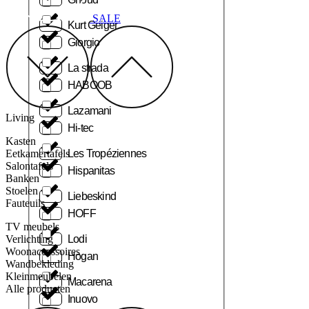
SALE
Kurt Geiger
Giorgio
La strada
HABOOB
Lazamani
Living
Hi-tec
Kasten
Les Tropéziennes
Eetkamertafels
Salontafels
Hispanitas
Banken
Stoelen
Liebeskind
Fauteuils
HOFF
TV meubels
Lodi
Verlichting
Woonaccessoires
Hogan
Wandbekleding
Kleinmeubelen
Macarena
Alle producten
Inuovo