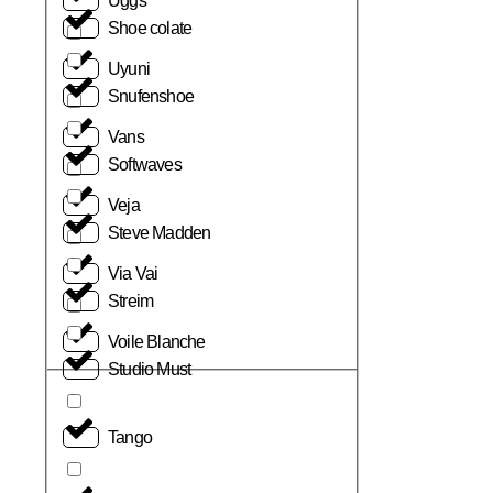
Uggs
Shoe colate
Uyuni
Snufenshoe
Vans
Softwaves
Veja
Steve Madden
Via Vai
Streim
Voile Blanche
Studio Must
Tango