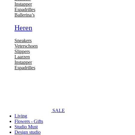
Instapper
Espadrilles
Ballerina’s
Heren
Sneakers
Veterschoen
Slippers
Laarzen
Instapper
Espadrilles
SALE
Living
Flowers - Gifts
Studio Must
Design studio