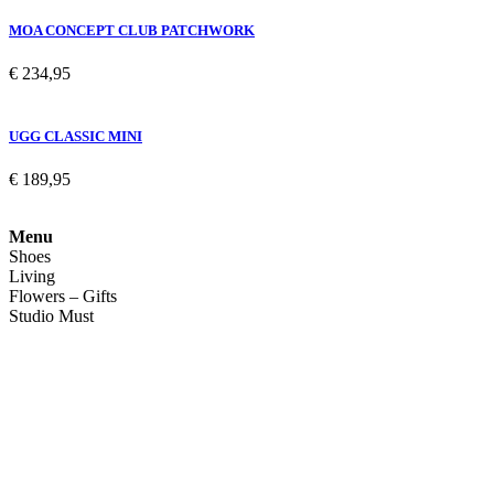
MOA CONCEPT CLUB PATCHWORK
€
234,95
UGG CLASSIC MINI
€
189,95
Menu
Shoes
Living
Flowers – Gifts
Studio Must
Veelgestelde vragen
Over ons
Contact