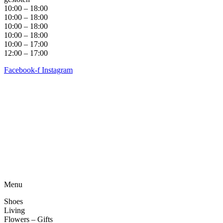
10:00 – 18:00
10:00 – 18:00
10:00 – 18:00
10:00 – 18:00
10:00 – 17:00
12:00 – 17:00
Facebook-f
Instagram
Algemene voorwaarden
•
Privacyverklaring
• Copyright
snufenshoe © 2025 • Website door Walk Digital
Menu
Shoes
Living
Flowers – Gifts