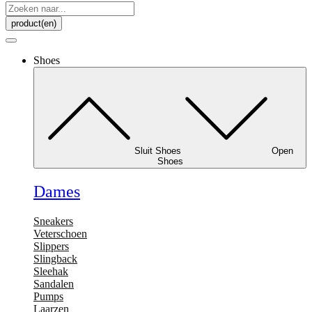
Search
...
product(en)
Shoes
Sluit Shoes
Open
Shoes
Dames
Sneakers
Veterschoen
Slippers
Slingback
Sleehak
Sandalen
Pumps
Laarzen