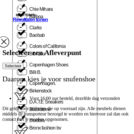
Chie Mihara
MEER TONEN
Balboa
Resultaten tonen
Clarks
Baobab
Colors of California
Selecteer een Afleverpunt
Bibi Lou
Copenhagen Shoes
Selecteer
Billi B.
Daarom kies je voor snufenshoe
Copenhagen.
Birkenstock
Voor 16:00 uur besteld, dezelfde dag verzonden
D.A.T.E Sneakers
Dit geldt voor artikelen die op voorraad zijn. Alle meubels dienen
Blackstone
middels de transporteur bezorgd te worden en hiervoor zal dan ook
contact met je worden opgenomen.
Diadora
Bronx fashion bv