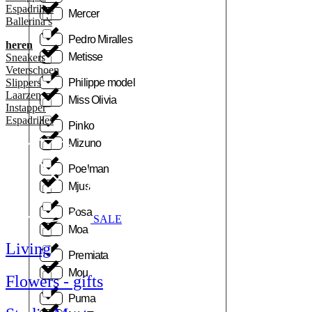
Espadrilles
Mercer
Ballerina’s
Pedro Miralles
heren
Metisse
Sneakers
Veterschoen
Philippe model
Slippers
Laarzen
Miss Olivia
Instapper
Espadrilles
Pinko
Mizuno
Poelman
Mjus
Posa
SALE
Moa
Living
Premiata
Mou
Flowers - gifts
Puma