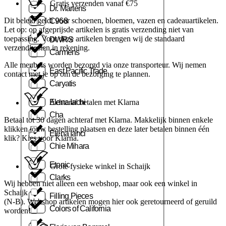
Gratis verzenden vanaf €75
Dr. Martens
Dit beleid geldt voor schoenen, bloemen, vazen en cadeauartikelen.
C968
Let op: op afgeprijsde artikelen is gratis verzending niet van
toepassing. Voor deze artikelen brengen wij de standaard
DWRS
verzendkosten in rekening.
Carmens
Alle meubels worden bezorgd via onze transporteur. Wij nemen
East Pacific Trade
contact met je op om de bezorging te plannen.
Caryatis
Elena Iachi
Achteraf betalen met Klarna
Cha
Betaal tot 30 dagen achteraf met Klarna. Makkelijk binnen enkele
klikken jouw bestelling plaatsen en deze later betalen binnen één
Elena Ianci
klik? Kies voor Klarna.
Chie Mihara
Etonic
Grote fysieke winkel in Schaijk
Clarks
Wij hebben niet alleen een webshop, maar ook een winkel in
Schaijk
Filling Pieces
(N-B). Webshop artikelen mogen hier ook geretourneerd of geruild
Colors of California
worden!