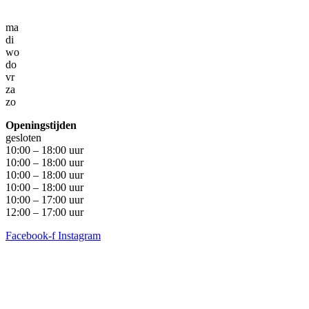
ma
di
wo
do
vr
za
zo
Openingstijden
gesloten
10:00 – 18:00 uur
10:00 – 18:00 uur
10:00 – 18:00 uur
10:00 – 18:00 uur
10:00 – 17:00 uur
12:00 – 17:00 uur
Facebook-f
Instagram
Algemene voorwaarden
•
Privacyverklaring
• Copyright
snufenshoe © 2025 • Website door Walk Digital