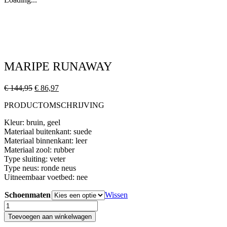
MARIPE RUNAWAY
Oorspronkelijke
Huidige
€
144,95
€
86,97
prijs
prijs
PRODUCTOMSCHRIJVING
was:
is:
€ 144,95.
€ 86,97.
Kleur: bruin, geel
Materiaal buitenkant: suede
Materiaal binnenkant: leer
Materiaal zool: rubber
Type sluiting: veter
Type neus: ronde neus
Uitneembaar voetbed: nee
Schoenmaten
Wissen
MARIPE
RUNAWAY
Toevoegen aan winkelwagen
aantal