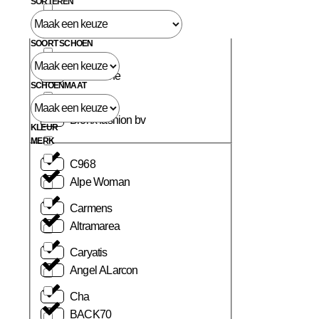
SORTEREN
Birkenstock
SOORT SCHOEN
Blackstone
SCHOENMAAT
Bronx fashion bv
KLEUR
MERK
C968
Alpe Woman
Carmens
Altramarea
Caryatis
Angel ALarcon
Cha
BACK70