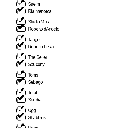
Streim
Ria menorca
Studio Must
Roberto dAngelo
Tango
Roberto Festa
The Seller
Saucony
Toms
Sebago
Toral
Sendra
Ugg
Shabbies