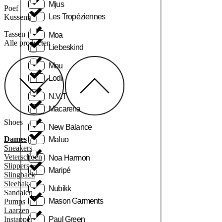
Mjus
Poef
Les Tropéziennes
Kussens
Tassen
Moa
Alle producten
Liebeskind
Mou
Lodi
N.V.T
Macarena
Shoes
New Balance
Dames
Maluo
Sneakers
Veterschoen
Noa Harmon
Slippers
Maripé
Slingback
Sleehak
Nubikk
Sandalen
Mason Garments
Pumps
Laarzen
Paul Green
Instapper