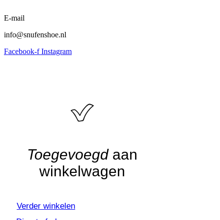
E-mail
info@snufenshoe.nl
Facebook-f
Instagram
Algemene voorwaarden
•
Privacyverklaring
• Copyright
snufenshoe © 2025 • Website door Walk Digital
Toegevoegd
aan
winkelwagen
Verder winkelen