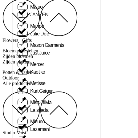
Maluo
JANZEN
Maripé
Julie Dee
Flowers - Gifts
Mason Garments
Bloemen bestellen
Just Juice
Zijden bloemen
Zijden planten
Mercer
Kaotiko
Potten & vazen
Outdoor
Metisse
Alle producten
Kurt Geiger
Miss Olivia
La strada
Mizuno
Lazamani
Studio Must