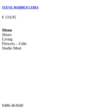
STEVE MADDEN LYDIA
€
119,95
Menu
Shoes
Living
Flowers – Gifts
Studio Must
Veelgestelde vragen
Over ons
Contact
0486-463640