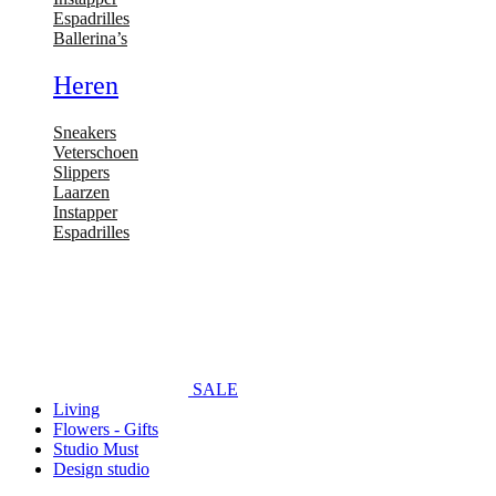
Espadrilles
Ballerina’s
Heren
Sneakers
Veterschoen
Slippers
Laarzen
Instapper
Espadrilles
SALE
Living
Flowers - Gifts
Studio Must
Design studio