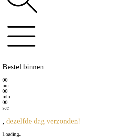
Bestel binnen
0
0
uur
0
0
min
0
0
sec
,
dezelfde dag verzonden!
Loading...