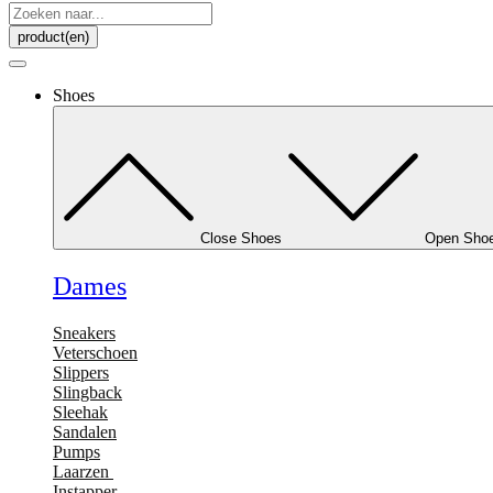
Search
...
product(en)
Shoes
Close Shoes
Open Sho
Dames
Sneakers
Veterschoen
Slippers
Slingback
Sleehak
Sandalen
Pumps
Laarzen
Instapper