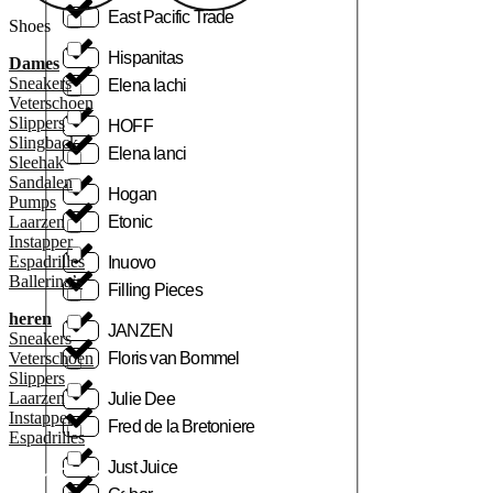
East Pacific Trade
Shoes
Hispanitas
Dames
Sneakers
Elena Iachi
Veterschoen
Slippers
HOFF
Slingback
Elena Ianci
Sleehak
Sandalen
Hogan
Pumps
Laarzen
Etonic
Instapper
Espadrilles
Inuovo
Ballerina’s
Filling Pieces
heren
JANZEN
Sneakers
Veterschoen
Floris van Bommel
Slippers
Laarzen
Julie Dee
Instapper
Fred de la Bretoniere
Espadrilles
Just Juice