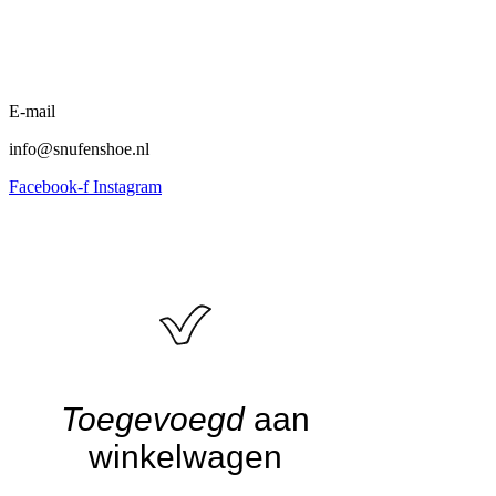
E-mail
info@snufenshoe.nl
Facebook-f
Instagram
Algemene voorwaarden
•
Privacyverklaring
• Copyright
snufenshoe © 2025 • Website door Walk Digital
Toegevoegd
aan
winkelwagen