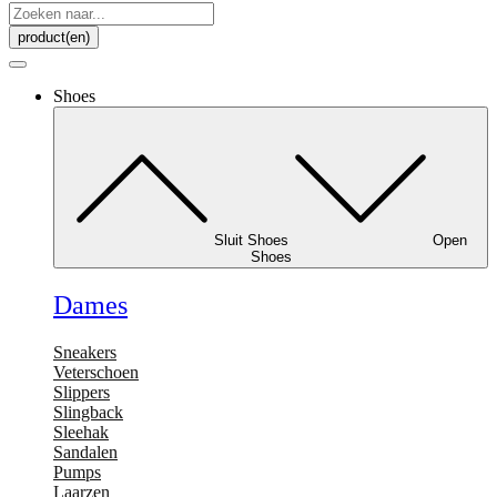
Search
...
product(en)
Shoes
Sluit Shoes
Open
Shoes
Dames
Sneakers
Veterschoen
Slippers
Slingback
Sleehak
Sandalen
Pumps
Laarzen