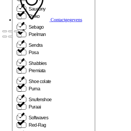
Saucony
Pinko
Contactgegevens
Sebago
Poelman
Sendra
Posa
Shabbies
Premiata
Shoe colate
Puma
Snufenshoe
Puraai
Softwaves
Red-Rag