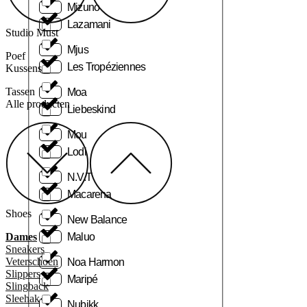
Mizuno
Lazamani
Studio Must
Mjus
Poef
Les Tropéziennes
Kussens
Tassen
Moa
Alle producten
Liebeskind
Mou
Lodi
N.V.T
Macarena
Shoes
New Balance
Dames
Maluo
Sneakers
Veterschoen
Noa Harmon
Slippers
Maripé
Slingback
Sleehak
Nubikk