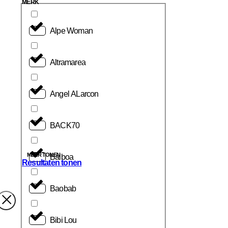
MERK
Alpe Woman
Altramarea
Angel ALarcon
BACK70
MEER TONEN
Balboa
Resultaten tonen
Baobab
Bibi Lou