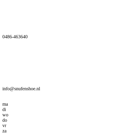
0486-463640
info@snufenshoe.nl
ma
di
wo
do
vr
za