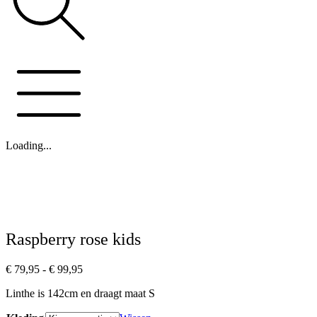
Loading...
Raspberry rose kids
Prijsklasse:
€
79,95
-
€
99,95
€ 79,95
Linthe is 142cm en draagt maat S
tot
€ 99,95