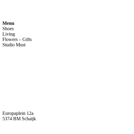
snufenshoe © 2025 • Website door Walk Digital
Menu
Shoes
Living
Flowers – Gifts
Studio Must
Veelgestelde vragen
Over ons
Contact
Europaplein 12a
5374 BM Schaijk