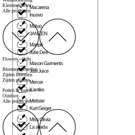
Kleinmeubelen
Macarena
Alle producten
Inuovo
Maluo
JANZEN
Maripé
Julie Dee
Flowers - Gifts
Mason Garments
Bloemen bestellen
Just Juice
Zijden bloemen
Zijden planten
Mercer
Kaotiko
Potten & vazen
Outdoor
Metisse
Alle producten
Kurt Geiger
Miss Olivia
La strada