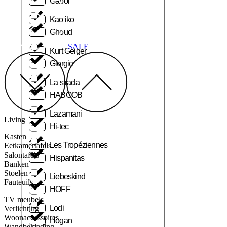
Gabor
Kaotiko
Ghoud
SALE
Kurt Geiger
Giorgio
La strada
HABOOB
Lazamani
Living
Hi-tec
Kasten
Les Tropéziennes
Eetkamertafels
Salontafels
Hispanitas
Banken
Stoelen
Liebeskind
Fauteuils
HOFF
TV meubels
Lodi
Verlichting
Woonaccessoires
Hogan
Wandbekleding