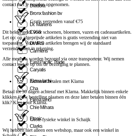
contact met je worden opgenomen.
Diadora
Bronx fashion bv
Gratis verzenden vanaf €75
Dr. Martens
Dit beleid geldt voor schoenen, bloemen, vazen en cadeauartikelen.
C968
Let op: op afgeprijsde artikelen is gratis verzending niet van
toepassing. Voor deze artikelen brengen wij de standaard
DWRS
verzendkosten in rekening.
Carmens
Alle meubels worden bezorgd via onze transporteur. Wij nemen
East Pacific Trade
contact met je op om de bezorging te plannen.
Caryatis
Elena Iachi
Achteraf betalen met Klarna
Cha
Betaal tot 30 dagen achteraf met Klarna. Makkelijk binnen enkele
klikken jouw bestelling plaatsen en deze later betalen binnen één
Elena Ianci
klik? Kies voor Klarna.
Chie Mihara
Etonic
Grote fysieke winkel in Schaijk
Clarks
Wij hebben niet alleen een webshop, maar ook een winkel in
Schaijk