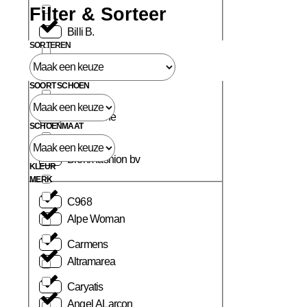
Filter & Sorteer
Billi B.
SORTEREN
Birkenstock
SOORT SCHOEN
Blackstone
SCHOENMAAT
Bronx fashion bv
KLEUR
MERK
C968
Alpe Woman
Carmens
Altramarea
Caryatis
Angel ALarcon