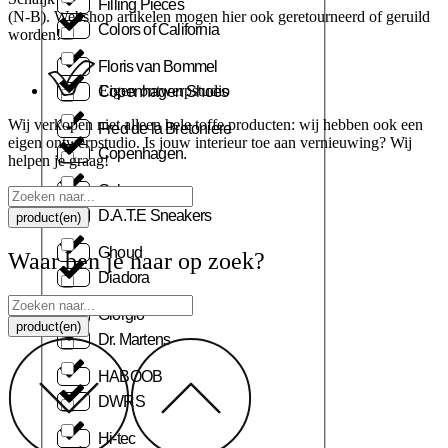
Filling Pieces
(N-B). Webshop artikelen mogen hier ook geretourneerd of geruild
Colors of California
worden!
Floris van Bommel
Eigen ontwerpstudio
Copenhagen Shoes
Wij verkopen niet alleen hele toffe producten: wij hebben ook een
Fred de la Bretoniere
eigen ontwerpstudio. Is jouw interieur toe aan vernieuwing? Wij
Copenhagen.
helpen je graag!
Gabor
Search
...
D.A.T.E Sneakers
product(en)
Ghoud
Waar ben je naar op zoek?
Diadora
Search
Giorgio
...
product(en)
Dr. Martens
HABOOB
DWRS
Hi-tec