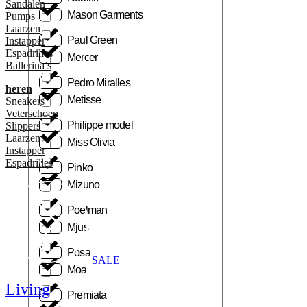
Sandalen
Mason Garments
Pumps
Laarzen
Paul Green
Instapper
Espadrilles
Mercer
Ballerina’s
Pedro Miralles
heren
Metisse
Sneakers
Veterschoen
Philippe model
Slippers
Laarzen
Miss Olivia
Instapper
Espadrilles
Pinko
Mizuno
Poelman
Mjus
Posa
SALE
Moa
Living
Premiata