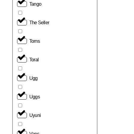
Tango
The Seller
Toms
Toral
Ugg
Uggs
Uyuni
Vans