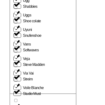
Ugg
Shabbies
Uggs
Shoe colate
Uyuni
Snufenshoe
Vans
Softwaves
Veja
Steve Madden
Via Vai
Streim
Voile Blanche
Studio Must