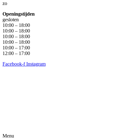
zo
Openingstijden
gesloten
10:00 – 18:00
10:00 – 18:00
10:00 – 18:00
10:00 – 18:00
10:00 – 17:00
12:00 – 17:00
Facebook-f
Instagram
Algemene voorwaarden
•
Privacyverklaring
• Copyright
snufenshoe © 2025 • Website door Walk Digital
Menu