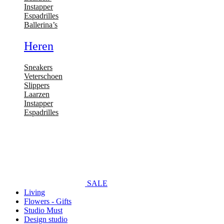
Instapper
Espadrilles
Ballerina’s
Heren
Sneakers
Veterschoen
Slippers
Laarzen
Instapper
Espadrilles
SALE
Living
Flowers - Gifts
Studio Must
Design studio