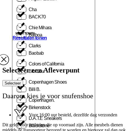
Cha
BACK70
Chie Mihara
MEER TONEN
Balboa
Resultaten tonen
Clarks
Baobab
Colors of California
Selecteer een Afleverpunt
Bibi Lou
Copenhagen Shoes
Selecteer
Billi B.
Daarom kies je voor snufenshoe
Copenhagen.
Birkenstock
Voor 16:00 uur besteld, dezelfde dag verzonden
D.A.T.E Sneakers
Dit geldt voor artikelen die op voorraad zijn. Alle meubels dienen
Blackstone
middels de transporteur bezorgd te worden en hiervoor zal dan ook